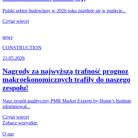
Polski sektor budowlany w 2026 roku znajduje się w punkcie...
Czytaj więcej
news
CONSTRUCTION
21.05.2026
Nagrody za najwyższą trafność prognoz
makroekonomicznych trafiły do naszego
zespołu!
Nasz zespół analityczny PMR Market Experts by Hume’s Institute
zdominował...
Czytaj więcej
Zobacz wszystkie
O nas