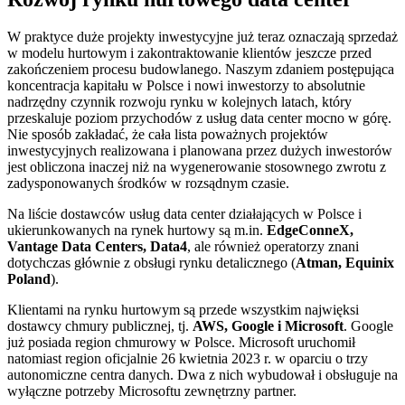
W praktyce duże projekty inwestycyjne już teraz oznaczają sprzedaż
w modelu hurtowym i zakontraktowanie klientów jeszcze przed
zakończeniem procesu budowlanego. Naszym zdaniem postępująca
koncentracja kapitału w Polsce i nowi inwestorzy to absolutnie
nadrzędny czynnik rozwoju rynku w kolejnych latach, który
przeskaluje poziom przychodów z usług data center mocno w górę.
Nie sposób zakładać, że cała lista poważnych projektów
inwestycyjnych realizowana i planowana przez dużych inwestorów
jest obliczona inaczej niż na wygenerowanie stosownego zwrotu z
zadysponowanych środków w rozsądnym czasie.
Na liście dostawców usług data center działających w Polsce i
ukierunkowanych na rynek hurtowy są m.in.
EdgeConneX,
Vantage Data Centers, Data4
, ale również operatorzy znani
dotychczas głównie z obsługi rynku detalicznego (
Atman, Equinix
Poland
).
Klientami na rynku hurtowym są przede wszystkim najwięksi
dostawcy chmury publicznej, tj.
AWS, Google i Microsoft
. Google
już posiada region chmurowy w Polsce. Microsoft uruchomił
natomiast region oficjalnie 26 kwietnia 2023 r. w oparciu o trzy
autonomiczne centra danych. Dwa z nich wybudował i obsługuje na
wyłączne potrzeby Microsoftu zewnętrzny partner.