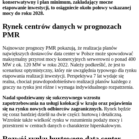
konserwatywny i plan minimum, zakładający mocne
etapowanie inwestycji, to osiągniecie około połowy wskazanej
mocy do roku 2028.
Rynek centrów danych w prognozach
PMR
Najnowsze prognozy PMR pokazują, że realizacja planów
największych dostawców data center w Polsce może spowodować
maksymalny przyrost mocy komercyjnych serwerowni o ponad 400
MW z ok. 120 MW w roku 2022. Należy podkreślić, że jest to
scenariusz optymistyczny, który nie uwzględnia typowego dla rynku
etapowania realizacji inwestycji. Perspektywa 7 lat wydaje się
realna, chociaż prawdopodobieństwo realizacji planów każdego z
graczy na rynku jest różne i wymaga indywidualnego rozpatrzenia.
Nadal spodziewamy się sukcesywnego wzrostu
zapotrzebowania na usługi kolokacji w kraju oraz pojawienia
się na rynku nowych odbiorców zagranicznych.
Rynek będzie
się coraz bardziej dzielił na dwie części: hurtową i detaliczną.
Wzrośnie także wielkość rynku w rozumieniu podaży mocy i
przestrzeni w centrach danych o charakterze hiperskalowym.
Rozwój rynku hurtowego data center