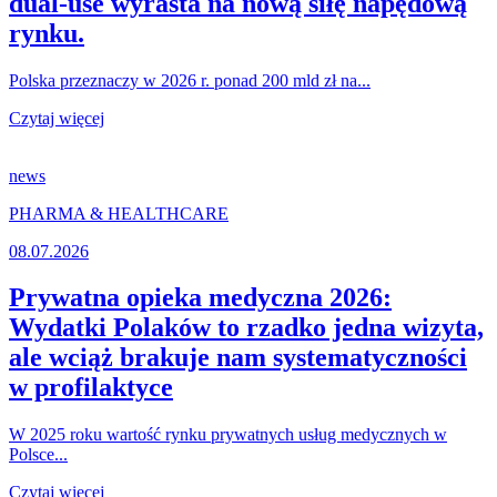
dual-use wyrasta na nową siłę napędową
rynku.
Polska przeznaczy w 2026 r. ponad 200 mld zł na...
Czytaj więcej
news
PHARMA & HEALTHCARE
08.07.2026
Prywatna opieka medyczna 2026:
Wydatki Polaków to rzadko jedna wizyta,
ale wciąż brakuje nam systematyczności
w profilaktyce
W 2025 roku wartość rynku prywatnych usług medycznych w
Polsce...
Czytaj więcej