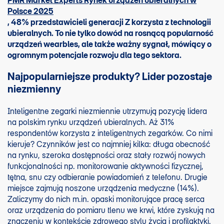
PMR Market Experts Rynek urządzeń ubieralnych w
Polsce 2025
, 48% przedstawicieli generacji Z korzysta z technologii
ubieralnych. To nie tylko dowód na rosnącą popularność
urządzeń wearbles, ale także ważny sygnał, mówiący o
ogromnym potencjale rozwoju dla tego sektora.
Najpopularniejsze produkty? Lider pozostaje
niezmienny
Inteligentne zegarki niezmiennie utrzymują pozycję lidera
na polskim rynku urządzeń ubieralnych. Aż 31%
respondentów korzysta z inteligentnych zegarków. Co nimi
kieruje? Czynników jest co najmniej kilka: długa obecność
na rynku, szeroka dostępności oraz stały rozwój nowych
funkcjonalności np. monitorowanie aktywności fizycznej,
tętna, snu czy odbieranie powiadomień z telefonu. Drugie
miejsce zajmują noszone urządzenia medyczne (14%).
Zaliczymy do nich m.in. opaski monitorujące pracę serca
oraz urządzenia do pomiaru tlenu we krwi, które zyskują na
znaczeniu w kontekście zdrowego stylu życia i profilaktyki.