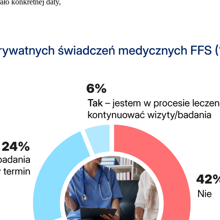
ało konkretnej daty,