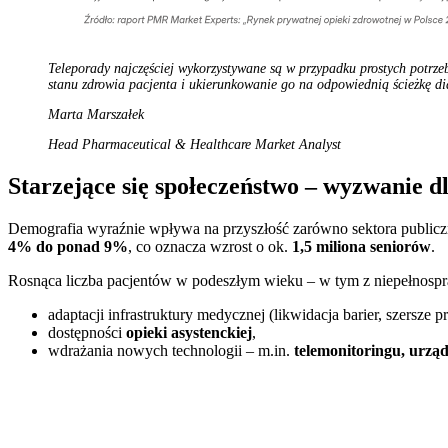
Teleporady najczęściej wykorzystywane są w przypadku prostych potrzeb 
stanu zdrowia pacjenta i ukierunkowanie go na odpowiednią ścieżkę di
Marta Marszałek
Head Pharmaceutical & Healthcare Market Analyst
Starzejące się społeczeństwo – wyzwanie d
Demografia wyraźnie wpływa na przyszłość zarówno sektora publiczn
4% do ponad 9%
, co oznacza wzrost o ok.
1,5 miliona seniorów
.
Rosnąca liczba pacjentów w podeszłym wieku – w tym z niepełnosp
adaptacji infrastruktury medycznej (likwidacja barier, szersze p
dostępności
opieki asystenckiej
,
wdrażania nowych technologii – m.in.
telemonitoringu, urzą