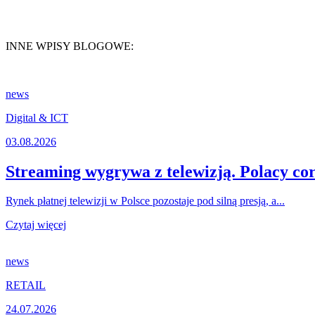
INNE WPISY BLOGOWE:
news
Digital & ICT
03.08.2026
Streaming wygrywa z telewizją. Polacy cora
Rynek płatnej telewizji w Polsce pozostaje pod silną presją, a...
Czytaj więcej
news
RETAIL
24.07.2026