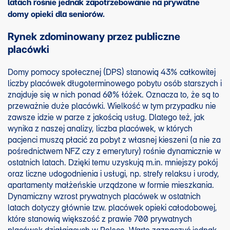
latach rośnie jednak zapotrzebowanie na prywatne
domy opieki dla seniorów.
Rynek zdominowany przez publiczne
placówki
Domy pomocy społecznej (DPS) stanowią 43% całkowitej
liczby placówek długoterminowego pobytu osób starszych i
znajduje się w nich ponad 60% łóżek. Oznacza to, że są to
przeważnie duże placówki. Wielkość w tym przypadku nie
zawsze idzie w parze z jakością usług. Dlatego też, jak
wynika z naszej analizy, liczba placówek, w których
pacjenci muszą płacić za pobyt z własnej kieszeni (a nie za
pośrednictwem NFZ czy z emerytury) rośnie dynamicznie w
ostatnich latach. Dzięki temu uzyskują m.in. mniejszy pokój
oraz liczne udogodnienia i usługi, np. strefy relaksu i urody,
apartamenty małżeńskie urządzone w formie mieszkania.
Dynamiczny wzrost prywatnych placówek w ostatnich
latach dotyczy głównie tzw. placówek opieki całodobowej,
które stanowią większość z prawie 700 prywatnych